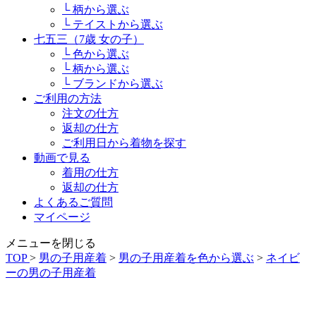
└ 柄から選ぶ
└ テイストから選ぶ
七五三（7歳 女の子）
└ 色から選ぶ
└ 柄から選ぶ
└ ブランドから選ぶ
ご利用の方法
注文の仕方
返却の仕方
ご利用日から着物を探す
動画で見る
着用の仕方
返却の仕方
よくあるご質問
マイページ
メニューを閉じる
TOP
>
男の子用産着
>
男の子用産着を色から選ぶ
>
ネイビ
ーの男の子用産着